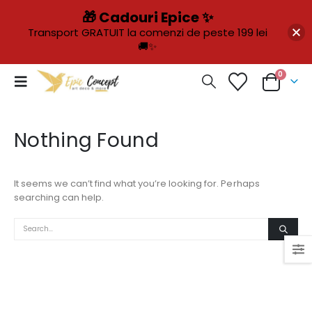
🎁 Cadouri Epice ✨
Transport GRATUIT la comenzi de peste 199 lei
🚚✨
0
Nothing Found
It seems we can’t find what you’re looking for. Perhaps
searching can help.