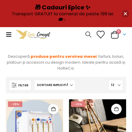
🎁 Cadouri Epice ✨
Transport GRATUIT la comenzi de peste 199 lei
🚚✨
0
Descoperă
produse pentru servirea mesei
: farfurii, boluri,
platouri și accesorii cu design modern. Ideale pentru acasă și
HoReCa.
FILTER
-29%
-23%