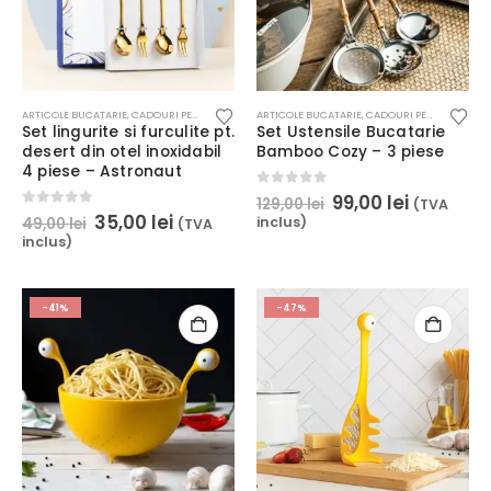
ARTICOLE BUCATARIE
,
CADOURI PENTRU COPII
,
CELE MAI DORITE
ARTICOLE BUCATARIE
,
HOME & DECO
,
CADOURI PENTRU EA
,
SERVIREA MESE
,
CEL
Set lingurite si furculite pt.
Set Ustensile Bucatarie
desert din otel inoxidabil
Bamboo Cozy – 3 piese
4 piese – Astronaut
Prețul
Prețul
0
out of 5
99,00
lei
129,00
lei
(TVA
inițial
curent
Prețul
Prețul
0
out of 5
35,00
lei
inclus)
49,00
lei
(TVA
a
este:
inițial
curent
inclus)
fost:
99,00 lei.
a
este:
129,00 lei.
fost:
35,00 lei.
49,00 lei.
-41%
-47%