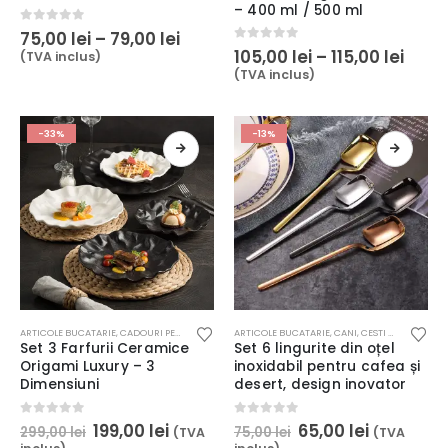
mai
mai
– 400 ml / 500 ml
multe
multe
Interval
0
out of 5
75,00
lei
–
79,00
lei
variații.
variații.
de
Inter
0
out of 5
105,00
lei
–
115,00
lei
(TVA inclus)
Opțiunile
Opțiunile
prețuri:
de
(TVA inclus)
75,00 lei
pot
pot
prețu
până
105,0
fi
fi
la
până
alese
alese
79,00 lei
la
-33%
-13%
în
în
115,00
pagina
pagina
produsului.
produsului.
Acest
Acest
ARTICOLE BUCATARIE
,
CADOURI PENTRU EA
,
CADOURI PENTRU EL
ARTICOLE BUCATARIE
,
CELE MAI DORITE
,
CANI, CESTI & PAHARE
,
HOME & DE
,
CE
produs
produs
Set 3 Farfurii Ceramice
Set 6 lingurite din oțel
are
are
Origami Luxury – 3
inoxidabil pentru cafea și
mai
mai
Dimensiuni
desert, design inovator
multe
multe
variații.
variații.
Prețul
Prețul
Prețul
Prețul
0
out of 5
0
out of 5
199,00
lei
65,00
lei
299,00
lei
75,00
lei
(TVA
(TVA
Opțiunile
Opțiunile
inițial
curent
inițial
curent