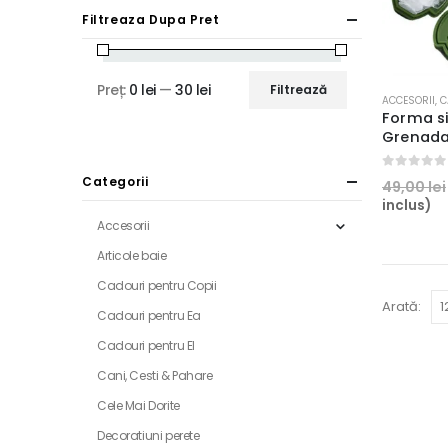
Filtreaza Dupa Pret
Preț:
0 lei
—
30 lei
Filtrează
Preț
Preț
ACCESORII
,
C
Forma s
minim
maxim
Grenad
0
out of 5
Categorii
49,00
lei
inclus)
Accesorii
Articole baie
Cadouri pentru Copii
Arată:
Cadouri pentru Ea
Cadouri pentru El
Cani, Cesti & Pahare
Cele Mai Dorite
Decoratiuni perete