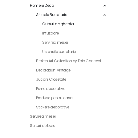
Home & Deco
Articole Bucatarie
Cuburi de gheata
Infuzoare
Servirea mesei
Ustensile bucatarie
Broken Art Collection by Epic Concept
Decoratiuni vintage
Jucarii Crosetate
Perne decorative
Produse pentru casa
Stickere decorative
Servirea mesei
Sorturi de baie