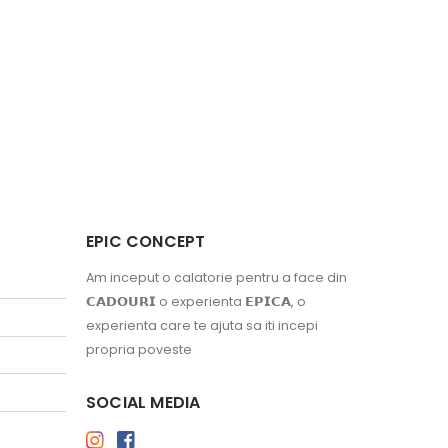
EPIC CONCEPT
Am inceput o calatorie pentru a face din
𝗖𝗔𝗗𝗢𝗨𝗥𝗜 o experienta 𝗘𝗣𝗜𝗖𝗔, o
experienta care te ajuta sa iti incepi
propria poveste
SOCIAL MEDIA