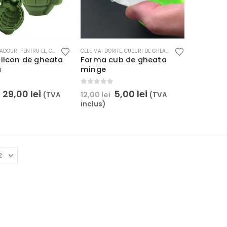
Acest
ADOURI PENTRU EL
,
CUBURI DE GHEATA
CELE MAI DORITE
,
CUBURI DE GHEATA
produs
ilicon de gheata
Forma cub de gheata
a
minge
are
mai
0
out of 5
Prețul
Prețul
Prețul
Prețul
29,00
lei
5,00
lei
multe
12,00
lei
(TVA
(TVA
inițial
curent
inițial
curent
inclus)
variații.
a
este:
a
este:
Opțiunile
fost:
29,00 lei.
fost:
5,00 lei.
49,00 lei.
12,00 lei.
pot
fi
alese
în
pagina
produsului.