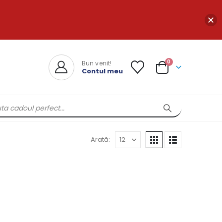
0
Bun venit!
Contul meu
Arată: