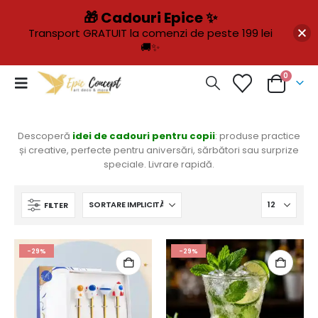
🎁 Cadouri Epice ✨
Transport GRATUIT la comenzi de peste 199 lei
🚚✨
0
Descoperă
idei de cadouri pentru copii
: produse practice
și creative, perfecte pentru aniversări, sărbători sau surprize
speciale. Livrare rapidă.
FILTER
-29%
-29%