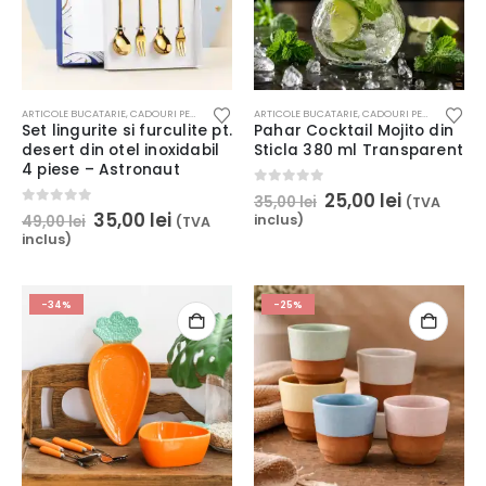
ARTICOLE BUCATARIE
,
CADOURI PENTRU COPII
,
CELE MAI DORITE
ARTICOLE BUCATARIE
,
HOME & DECO
,
CADOURI PENTRU COPII
,
SERVIREA MESE
,
Set lingurite si furculite pt.
Pahar Cocktail Mojito din
desert din otel inoxidabil
Sticla 380 ml Transparent
4 piese – Astronaut
Prețul
Prețul
0
out of 5
25,00
lei
35,00
lei
(TVA
inițial
curent
Prețul
Prețul
0
out of 5
35,00
lei
inclus)
49,00
lei
(TVA
a
este:
inițial
curent
inclus)
fost:
25,00 lei.
a
este:
35,00 lei.
fost:
35,00 lei.
49,00 lei.
-34%
-25%