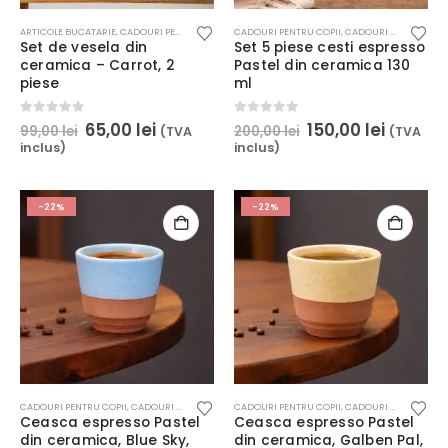
ARTICOLE BUCATARIE
,
CADOURI PENTRU COPII
,
CADOURI PENTRU EA
CADOURI PENTRU COPII
,
CELE MAI DORITE
,
CADOURI PENTRU EL
,
HOME &
,
C
Set de vesela din
Set 5 piese cesti espresso
ceramica – Carrot, 2
Pastel din ceramica 130
piese
ml
Prețul
Prețul
Prețul
Prețul
0
out of 5
0
out of 5
65,00
lei
150,00
lei
99,00
lei
200,00
lei
(TVA
(TVA
inițial
curent
inițial
curent
inclus)
inclus)
a
este:
a
este:
fost:
65,00 lei.
fost:
150,00 l
99,00 lei.
200,00 lei.
-22%
-22%
CADOURI PENTRU COPII
,
CADOURI PENTRU EL
,
CANI, CESTI & PAHARE
CADOURI PENTRU COPII
,
CELE MAI DORITE
,
CADOURI PENTRU EL
,
C
Ceasca espresso Pastel
Ceasca espresso Pastel
din ceramica, Blue Sky,
din ceramica, Galben Pal,