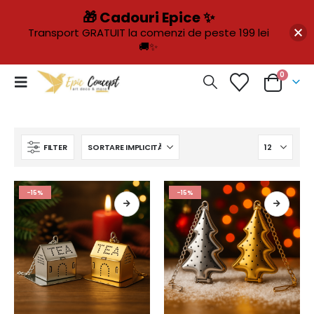
🎁 Cadouri Epice ✨
Transport GRATUIT la comenzi de peste 199 lei
🚚✨
0
FILTER
-15%
-15%