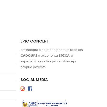
EPIC CONCEPT
Am inceput o calatorie pentru a face din
𝗖𝗔𝗗𝗢𝗨𝗥𝗜 o experienta 𝗘𝗣𝗜𝗖𝗔, o
experienta care te ajuta sa iti incepi
propria poveste
SOCIAL MEDIA