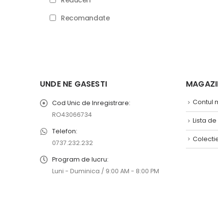
Reduceri
Recomandate
UNDE NE GASESTI
MAGAZIN
Contul
Cod Unic de Inregistrare:
RO43066734
Lista de
Telefon:
Colecti
0737.232.232
Program de lucru:
Luni - Duminica / 9:00 AM - 8:00 PM