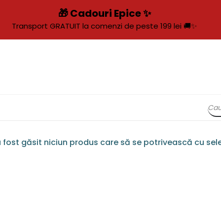
🎁 Cadouri Epice ✨
Transport GRATUIT la comenzi de peste 199 lei 🚚✨
 fost găsit niciun produs care să se potrivească cu sele