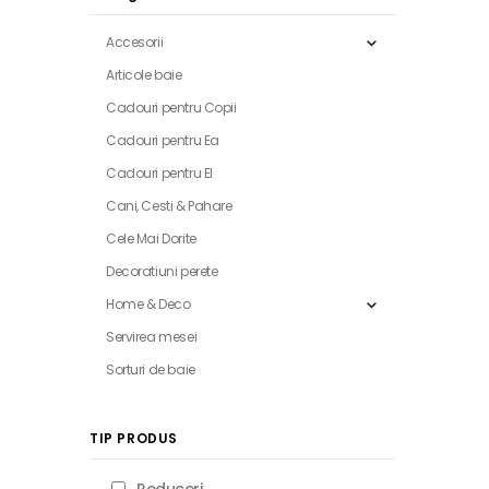
Accesorii
Articole baie
Cadouri pentru Copii
Cadouri pentru Ea
Cadouri pentru El
Cani, Cesti & Pahare
Cele Mai Dorite
Decoratiuni perete
Home & Deco
Servirea mesei
Sorturi de baie
TIP PRODUS