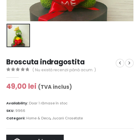
Broscuta indragostita
( Nu există recenzii până acum. )
0
out of 5
49,00
lei
(TVA inclus)
Availability:
Doar 1 rămase în stoc
SKU:
9966
Categorii:
Home & Deco
,
Jucarii Crosetate