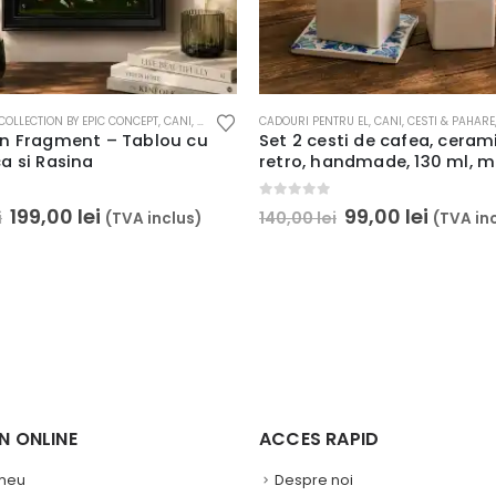
COLLECTION BY EPIC CONCEPT
STI & PAHARE
,
CELE MAI DORITE
,
,
CANI, CESTI & PAHARE
HOME & DECO
,
SERVIREA MESEI
CADOURI PENTRU EL
,
CELE MAI DORITE
,
CANI, CESTI & PAHARE
,
DECORATIUNI PERET
n Fragment – Tablou cu
Set 2 cesti de cafea, ceram
a si Rasina
retro, handmade, 130 ml, 
0
out of 5
199,00
lei
99,00
lei
i
140,00
lei
(TVA inclus)
(TVA in
 ONLINE ​
ACCES RAPID
 meu
Despre noi