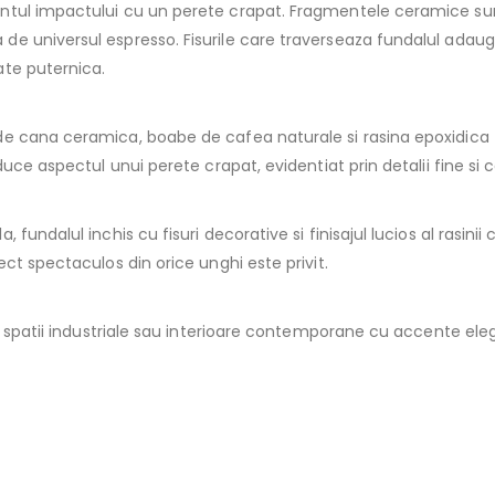
ntul impactului cu un perete crapat. Fragmentele ceramice sun
de universul espresso. Fisurile care traverseaza fundalul ada
ate puternica.
e cana ceramica, boabe de cafea naturale si rasina epoxidica t
uce aspectul unui perete crapat, evidentiat prin detalii fine si 
fundalul inchis cu fisuri decorative si finisajul lucios al rasin
ct spectaculos din orice unghi este privit.
n, spatii industriale sau interioare contemporane cu accente ele