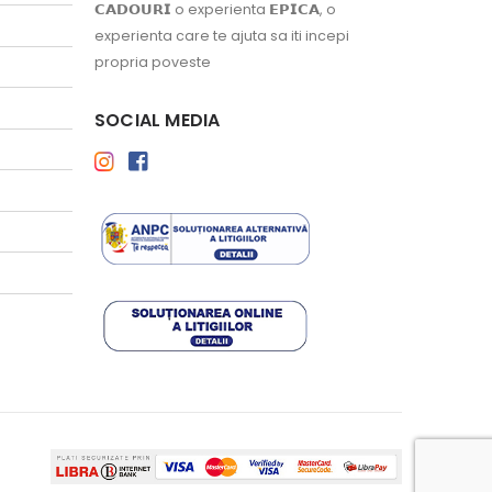
𝗖𝗔𝗗𝗢𝗨𝗥𝗜 o experienta 𝗘𝗣𝗜𝗖𝗔, o
experienta care te ajuta sa iti incepi
propria poveste
SOCIAL MEDIA