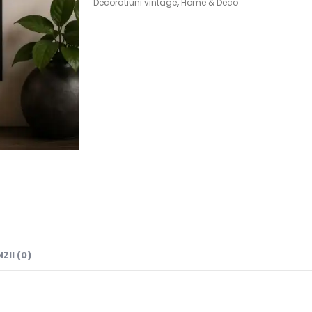
Decoratiuni vintage
,
Home & Deco
ZII (0)