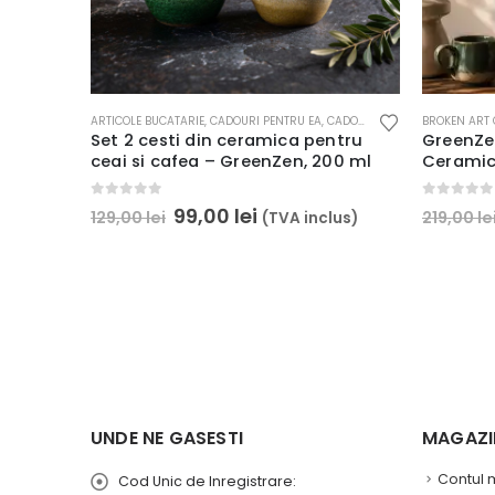
ARTICOLE BUCATARIE
,
CADOURI PENTRU EA
,
CADOURI PENTRU EL
BROKEN ART 
,
CANI, CE
Set 2 cesti din ceramica pentru
GreenZe
ceai si cafea – GreenZen, 200 ml
Ceramic
0
out of 5
0
out of 5
99,00
lei
129,00
lei
219,00
le
(TVA inclus)
UNDE NE GASESTI
MAGAZIN
Contul
Cod Unic de Inregistrare: