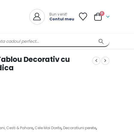
0
Bun venit!
Contul meu
Tablou Decorativ cu
dica
ni, Cesti & Pahare
,
Cele Mai Dorite
,
Decoratiuni perete
,