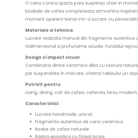
O cana conica sparta pare surprinsa chiar in mome
boabele de cafea completeaza atmosfera inspirata 
moment aparent banal intr-o lucrare cu personalit
Materiale si tehnica
Lucrare realizata manual din fragmente autentice d
tridimensional si profunzime vizuala. Fundalul reprod
Design si impact vizual
Combinatia dintre ceramica alba cu textura naturala, 
par suspendate in miscare, oferind tabloului un aspe
Potrivit pentru
Living, dining, colt de cafea, cafenea, birou moder
Caracteristici
Lucrare handmade, unicat
Fragmente autentice de cana ceramica
Boabe de cafea naturale
Rasina epoxidica cu finisaj lucios