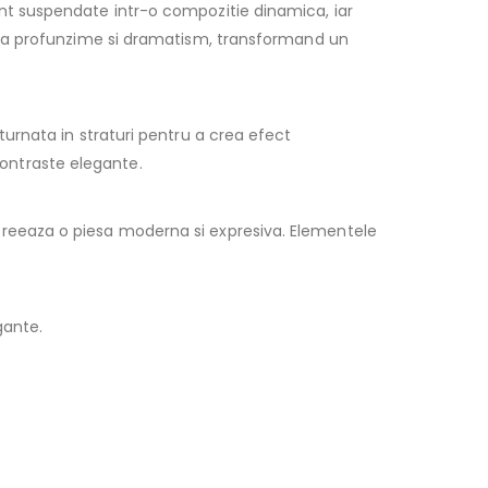
t suspendate intr-o compozitie dinamica, iar
uga profunzime si dramatism, transformand un
urnata in straturi pentru a crea efect
contraste elegante.
ii creeaza o piesa moderna si expresiva. Elementele
gante.