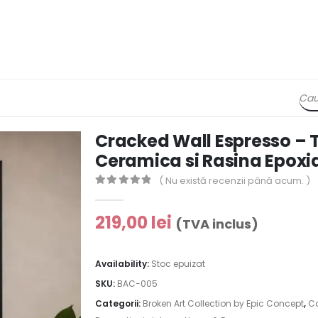
Cracked Wall Espresso – 
Ceramica si Rasina Epoxi
( Nu există recenzii până acum. )
0
out of 5
219,00
lei
(TVA inclus)
Availability:
Stoc epuizat
SKU:
BAC-005
Categorii:
Broken Art Collection by Epic Concept
,
Ca