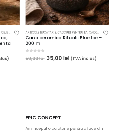
E
,
,
CELE MAI DORITE
DECORATIUNI VINTAGE
ARTICOLE BUCATARIE
,
HOME & DECO
,
CADOURI PENTRU EA
,
CADOURI PENTRU EL
,
CANI, CE
ica,
Cana ceramica Rituals Blue Ice –
menta
200 ml
0
out of 5
35,00
lei
50,00
lei
clus)
(TVA inclus)
EPIC CONCEPT
Am inceput o calatorie pentru a face din