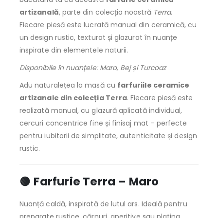
artizanală
, parte din colecția noastră
Terra
.
Fiecare piesă este lucrată manual din ceramică, cu
un design rustic, texturat și glazurat în nuanțe
inspirate din elementele naturii.
Disponibile în nuanțele: Maro, Bej și Turcoaz
Adu naturalețea la masă cu
farfuriile ceramice
artizanale din colecția Terra
. Fiecare piesă este
realizată manual, cu glazură aplicată individual,
cercuri concentrice fine și finisaj mat – perfecte
pentru iubitorii de simplitate, autenticitate și design
rustic.
🟤
Farfurie Terra – Maro
Nuanță caldă, inspirată de lutul ars. Ideală pentru
preparate rustice, cărnuri, aperitive sau plating