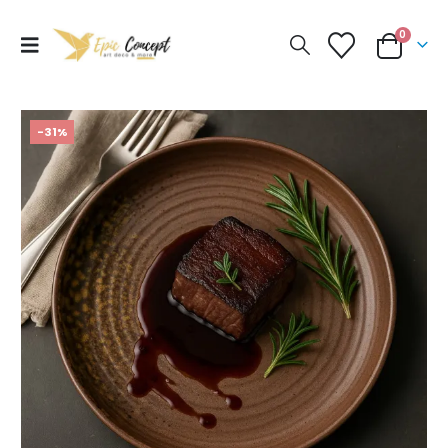
0
-31%