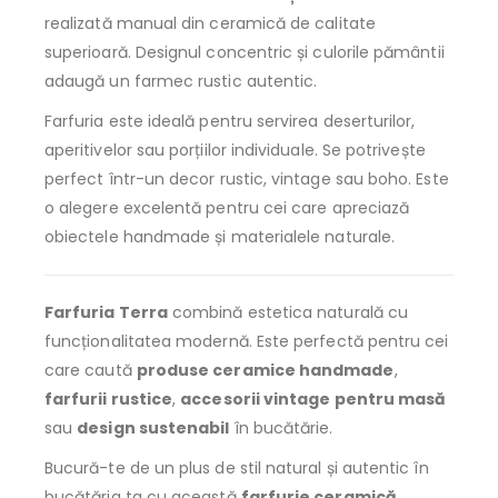
realizată manual din ceramică de calitate
superioară. Designul concentric și culorile pământii
adaugă un farmec rustic autentic.
Farfuria este ideală pentru servirea deserturilor,
aperitivelor sau porțiilor individuale. Se potrivește
perfect într-un decor rustic, vintage sau boho. Este
o alegere excelentă pentru cei care apreciază
obiectele handmade și materialele naturale.
Farfuria Terra
combină estetica naturală cu
funcționalitatea modernă. Este perfectă pentru cei
care caută
produse ceramice handmade
,
farfurii rustice
,
accesorii vintage pentru masă
sau
design sustenabil
în bucătărie.
Bucură-te de un plus de stil natural și autentic în
bucătăria ta cu această
farfurie ceramică