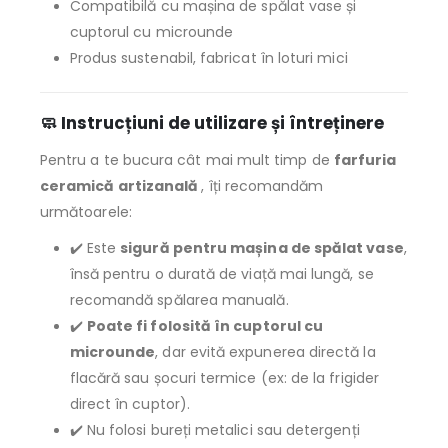
Compatibilă cu mașina de spălat vase și
cuptorul cu microunde
Produs sustenabil, fabricat în loturi mici
🧼 Instrucțiuni de utilizare și întreținere
Pentru a te bucura cât mai mult timp de
farfuria
ceramică artizanală
, îți recomandăm
următoarele:
✔️ Este
sigură pentru mașina de spălat vase
,
însă pentru o durată de viață mai lungă, se
recomandă spălarea manuală.
✔️
Poate fi folosită în cuptorul cu
microunde
, dar evită expunerea directă la
flacără sau șocuri termice (ex: de la frigider
direct în cuptor).
✔️ Nu folosi bureți metalici sau detergenți