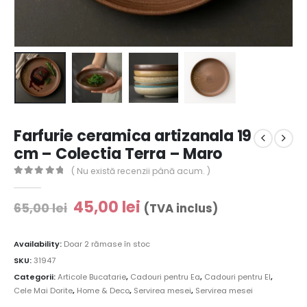
Farfurie ceramica artizanala 19
cm – Colectia Terra – Maro
( Nu există recenzii până acum. )
0
out of 5
45,00
lei
65,00
lei
(TVA inclus)
Availability:
Doar 2 rămase în stoc
SKU:
31947
Categorii:
Articole Bucatarie
,
Cadouri pentru Ea
,
Cadouri pentru El
,
Cele Mai Dorite
,
Home & Deco
,
Servirea mesei
,
Servirea mesei