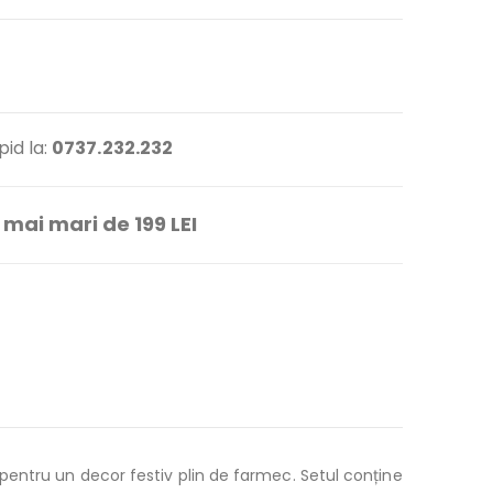
id la:
0737.232.232
mai mari de 199 LEI
 pentru un decor festiv plin de farmec. Setul conține