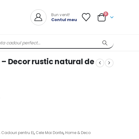
0
Bun venit!
Contul meu
– Decor rustic natural de
)
,
Cadouri pentru El
,
Cele Mai Dorite
,
Home & Deco