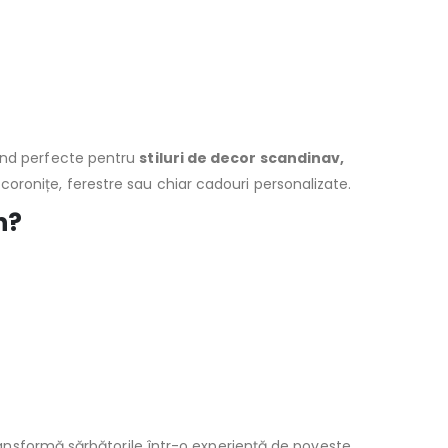
iind perfecte pentru
stiluri de decor scandinav,
coronițe, ferestre sau chiar cadouri personalizate.
n?
ransformă sărbătorile într-o experiență de poveste,