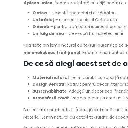
4 piese unice
, fiecare sculptată cu grijă pentru a a
O stea
– simbolul speranței și al sărbătorii.
Un brăduț
– element iconic al Crăciunului.
O inimă
– pentru a sărbători iubirea și apropie
Un fulg de nea
– ce evocă frumusețea iernii.
Realizate din lemn natural cu texturi autentice de 
minimalist sau tradițional
. Fiecare ornament este
De ce să alegi acest set de
Material natural
: Lemn durabil cu scoarță aut
Design versatil
: Potrivit pentru decor interior s
Sustenabilitate
: Adaugă un decor eco-friendly
Atmosferă caldă
: Perfect pentru a crea un Cr
Dimensiuni aproximative: [adaugă aici dacă sunt c
Material: Lemn natural cu detalii texturate de scoar
Adaugă o notă de eleganță rustică bradului tău de