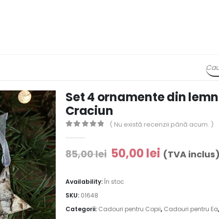
Set 4 ornamente din lemn 
Craciun
( Nu există recenzii până acum. )
0
out of 5
50,00
lei
85,00
lei
(TVA inclus
Availability:
În stoc
SKU:
01648
Categorii:
Cadouri pentru Copii
,
Cadouri pentru Ea