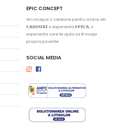
EPIC CONCEPT
Am inceput o calatorie pentru a face din
𝗖𝗔𝗗𝗢𝗨𝗥𝗜 o experienta 𝗘𝗣𝗜𝗖𝗔, o
experienta care te ajuta sa iti incepi
propria poveste
SOCIAL MEDIA