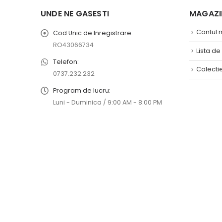
UNDE NE GASESTI
MAGAZIN
Contul
Cod Unic de Inregistrare:
RO43066734
Lista de
Telefon:
Colecti
0737.232.232
Program de lucru:
Luni - Duminica / 9:00 AM - 8:00 PM