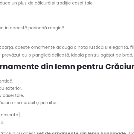
duce un plus de căldură și tradiție casei tale:
rea în această perioadă magică.
scoarță, aceste ornamente adaugă o notă rustică și elegantă, f
 prevăzut cu o panglică delicată, ideală pentru agățat pe brad, 
 ornamente din lemn pentru Crăciu
entică.
au exterior.
 casei tale.
ăciun memorabil și primitor.
unoscute]
ță.
 Crăciun cu acest
set de ornamente din lemn handmade
. T