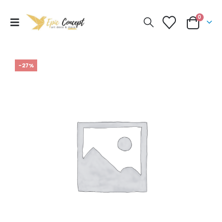
0
-27%