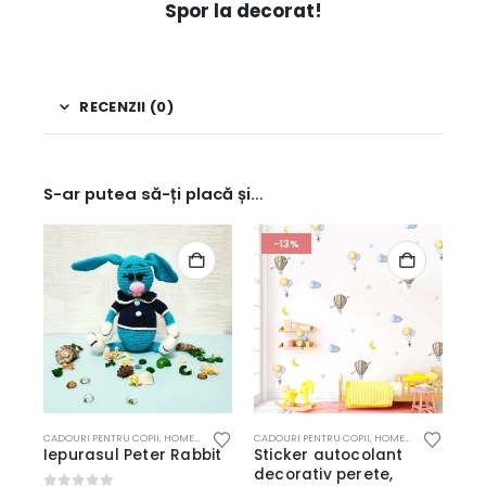
Spor la decorat!
RECENZII (0)
S-ar putea să-ți placă și…
-13%
CADOURI PENTRU COPII
,
HOME & DECO
,
JUCARII CROSETATE
CADOURI PENTRU COPII
,
HOME & DECO
,
PRODUS
Iepurasul Peter Rabbit
Sticker autocolant
decorativ perete,