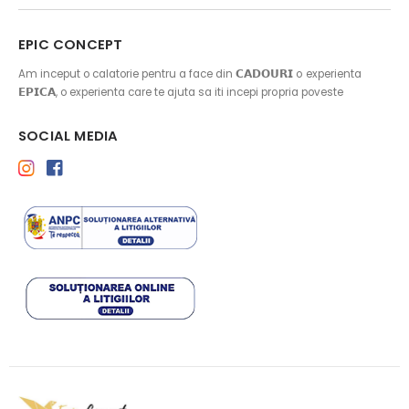
EPIC CONCEPT
Am inceput o calatorie pentru a face din 𝗖𝗔𝗗𝗢𝗨𝗥𝗜 o experienta
𝗘𝗣𝗜𝗖𝗔, o experienta care te ajuta sa iti incepi propria poveste
SOCIAL MEDIA