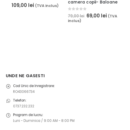
camera copii- Baloane
0
out of 5
109,00
lei
(TVA inclus)
0
out of 5
69,00
lei
79,00
lei
(TVA
inclus)
UNDE NE GASESTI
Cod Unic de Inregistrare:
RO43066734
Telefon:
0737.232.232
Program de lucru:
Luni - Duminica / 9:00 AM - 8:00 PM