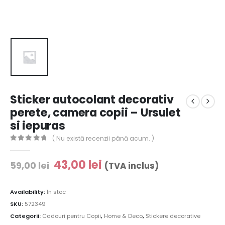
Sticker autocolant decorativ
perete, camera copii – Ursulet
si iepuras
( Nu există recenzii până acum. )
0
out of 5
43,00
lei
59,00
lei
(TVA inclus)
Availability:
În stoc
SKU:
572349
Categorii:
Cadouri pentru Copii
,
Home & Deco
,
Stickere decorative