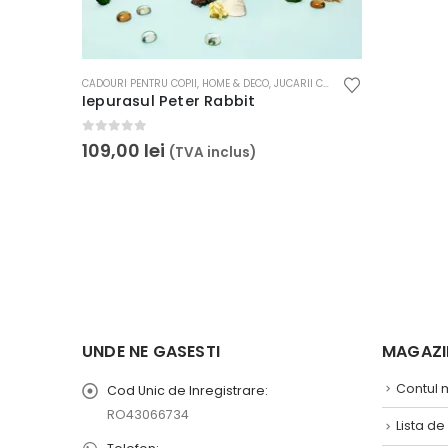
CADOURI PENTRU COPII
,
HOME & DECO
,
JUCARII CROSETATE
Iepurasul Peter Rabbit
0
out of 5
109,00
lei
(TVA inclus)
UNDE NE GASESTI
MAGAZIN
Contul
Cod Unic de Inregistrare:
RO43066734
Lista de