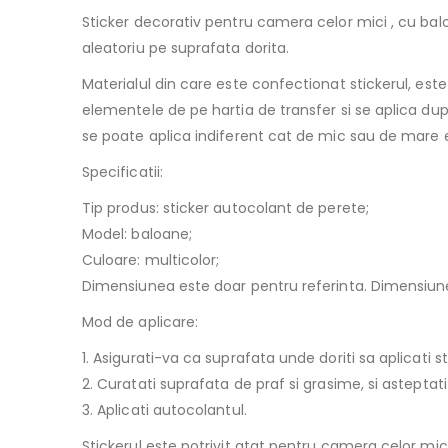
Sticker decorativ pentru camera celor mici , cu bal
aleatoriu pe suprafata dorita.
Materialul din care este confectionat stickerul, este 
elementele de pe hartia de transfer si se aplica du
se poate aplica indiferent cat de mic sau de mare es
Specificatii:
Tip produs: sticker autocolant de perete;
Model: baloane;
Culoare: multicolor;
Dimensiunea este doar pentru referinta. Dimensiunea
Mod de aplicare:
1. Asigurati-va ca suprafata unde doriti sa aplicati s
2. Curatati suprafata de praf si grasime, si astepta
3. Aplicati autocolantul.
Stickerul este potrivit atat pentru camera celor mici