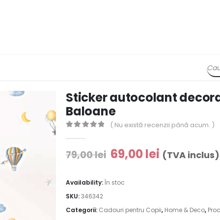
Sticker autocolant decora
Baloane
( Nu există recenzii până acum. )
0
out of 5
69,00
lei
79,00
lei
(TVA inclus)
Availability:
În stoc
SKU:
346342
Categorii:
Cadouri pentru Copii
,
Home & Deco
,
Pro