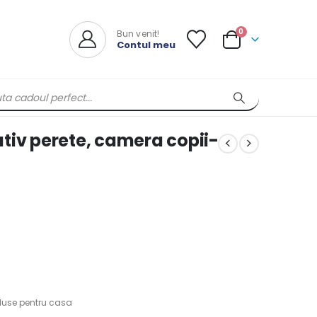
0
Bun venit!
Contul meu
tiv perete, camera copii-
duse pentru casa