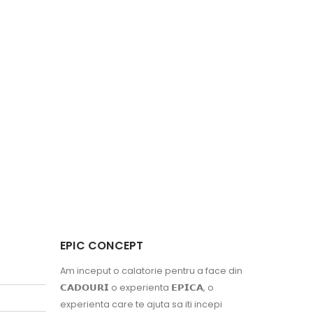
EPIC CONCEPT
Am inceput o calatorie pentru a face din
𝗖𝗔𝗗𝗢𝗨𝗥𝗜 o experienta 𝗘𝗣𝗜𝗖𝗔, o
experienta care te ajuta sa iti incepi