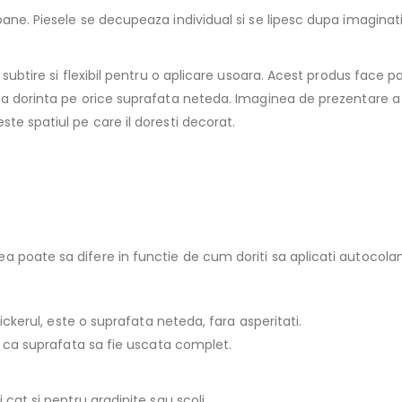
oane. Piesele se decupeaza individual si se lipesc dupa imaginat
subtire si flexibil pentru o aplicare usoara. Acest produs face pa
pa dorinta pe orice suprafata neteda. Imaginea de prezentare a 
te spatiul pe care il doresti decorat.
 poate sa difere in functie de cum doriti sa aplicati autocolan
tickerul, este o suprafata neteda, fara asperitati.
ti ca suprafata sa fie uscata complet.
 cat si pentru gradinite sau scoli.