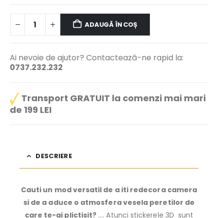
ADAUGĂ ÎN COȘ
Ai nevoie de ajutor? Contactează-ne rapid la:
0737.232.232
Transport GRATUIT la comenzi mai mari
de 199 LEI
DESCRIERE
Cauti un mod versatil de a iti redecora camera
si de a aduce o atmosfera vesela peretilor de
care te-ai plictisit?
…. Atunci stickerele 3D sunt