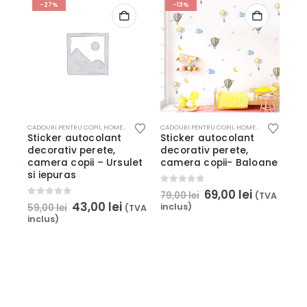
-27%
-13%
CADOURI PENTRU COPII
,
HOME & DECO
,
STICKERE DECORATIVE
CADOURI PENTRU COPII
,
HOME & DECO
,
PRODUS
Sticker autocolant
Sticker autocolant
decorativ perete,
decorativ perete,
camera copii – Ursulet
camera copii- Baloane
si iepuras
0
out of 5
69,00
lei
79,00
lei
(TVA
0
out of 5
43,00
lei
inclus)
59,00
lei
(TVA
inclus)