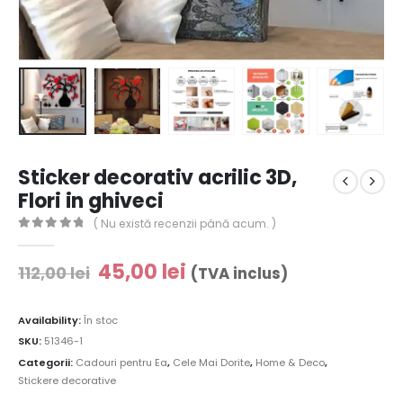
Sticker decorativ acrilic 3D,
Flori in ghiveci
( Nu există recenzii până acum. )
0
out of 5
45,00
lei
112,00
lei
(TVA inclus)
Availability:
În stoc
SKU:
51346-1
Categorii:
Cadouri pentru Ea
,
Cele Mai Dorite
,
Home & Deco
,
Stickere decorative