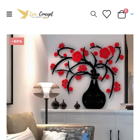
0
-60%