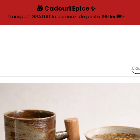
🎁 Cadouri Epice ✨
Transport GRATUIT la comenzi de peste 199 lei 🚚✨