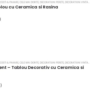
 CESTI & PAHARE
,
CELE MAI DORITE
,
DECORATIUNI PERETE
,
DECORATIUNI VINTAGE
,
HOME & D
lou cu Ceramica si Rasina
)
 CESTI & PAHARE
,
CELE MAI DORITE
,
DECORATIUNI PERETE
,
DECORATIUNI VINTAGE
,
HOME & D
nt – Tablou Decorativ cu Ceramica si
s)
.