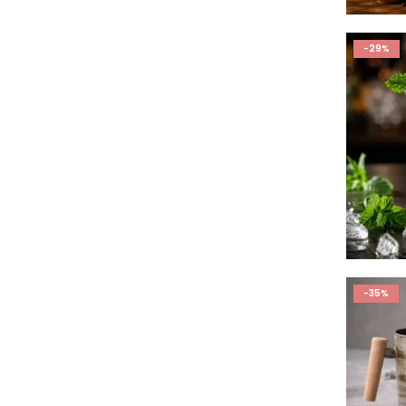
-29%
-35%