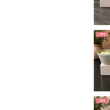
-29%
-26%