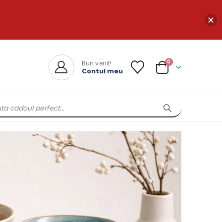
0
Bun venit!
Contul meu