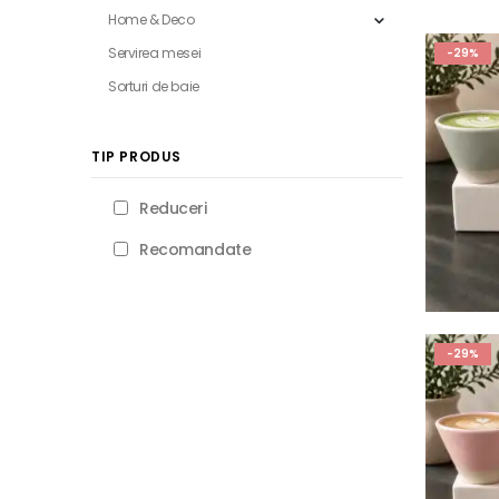
Home & Deco
Servirea mesei
-29%
Sorturi de baie
TIP PRODUS
Reduceri
Recomandate
-29%