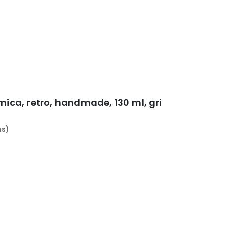
ei.
mica, retro, handmade, 130 ml, gri
us)
ei.