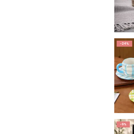
-24%
-9%