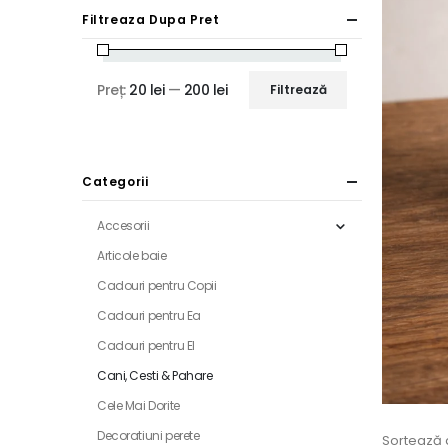
Filtreaza Dupa Pret
Preț:
20 lei
—
200 lei
Filtrează
Preț
Preț
minim
maxim
Categorii
Accesorii
Articole baie
Cadouri pentru Copii
Cadouri pentru Ea
Cadouri pentru El
Cani, Cesti & Pahare
Cele Mai Dorite
Decoratiuni perete
Sortează 