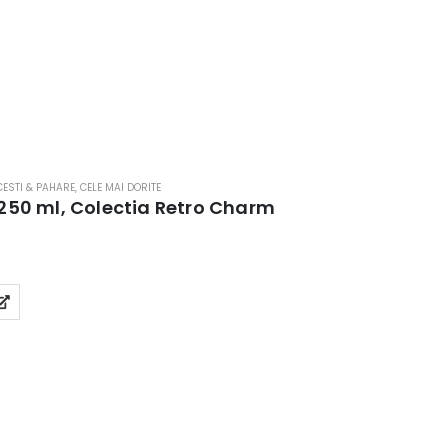
)
CESTI & PAHARE
,
CELE MAI DORITE
o 250 ml, Colectia Retro Charm