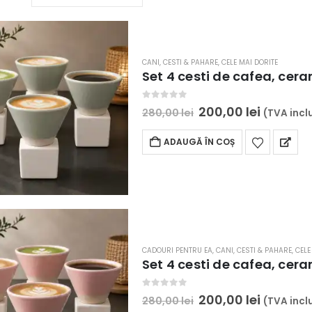
CANI, CESTI & PAHARE
,
CELE MAI DORITE
Set 4 cesti de cafea, cer
0
out of 5
Prețul
Prețul
200,00
lei
280,00
lei
(TVA incl
inițial
curent
a
este:
ADAUGĂ ÎN COȘ
fost:
200,00 l
280,00 lei.
CADOURI PENTRU EA
,
CANI, CESTI & PAHARE
,
CELE
Set 4 cesti de cafea, cer
0
out of 5
Prețul
Prețul
200,00
lei
280,00
lei
(TVA incl
inițial
curent