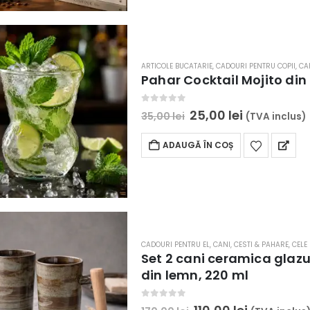
ARTICOLE BUCATARIE
,
CADOURI PENTRU COPII
,
CA
Pahar Cocktail Mojito din
0
out of 5
Prețul
Prețul
25,00
lei
35,00
lei
(TVA inclus)
inițial
curent
a
este:
ADAUGĂ ÎN COȘ
fost:
25,00 lei.
35,00 lei.
CADOURI PENTRU EL
,
CANI, CESTI & PAHARE
,
CELE
Set 2 cani ceramica glazu
din lemn, 220 ml
0
out of 5
Prețul
Prețul