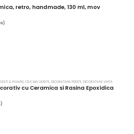
amica, retro, handmade, 130 ml, mov
us)
ei.
 CESTI & PAHARE
,
CELE MAI DORITE
,
DECORATIUNI PERETE
,
DECORATIUNI VINTAGE
,
HOME & D
corativ cu Ceramica si Rasina Epoxidica
s)
.