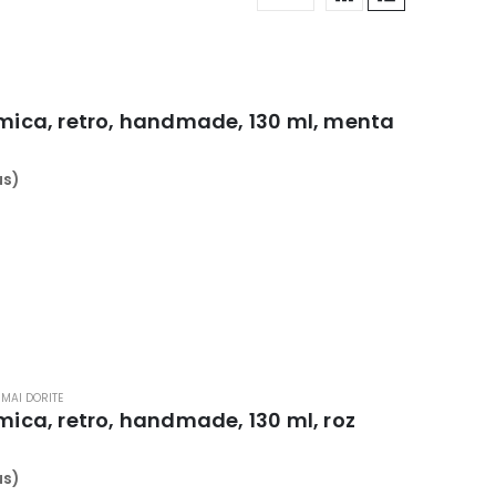
amica, retro, handmade, 130 ml, menta
us)
ei.
 MAI DORITE
amica, retro, handmade, 130 ml, roz
us)