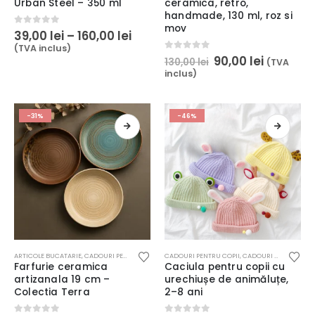
Urban Steel – 350 ml
ceramica, retro,
mai
handmade, 130 ml, roz si
multe
mov
Interval
0
out of 5
39,00
lei
–
160,00
lei
variații.
de
(TVA inclus)
Opțiunile
prețuri:
Prețul
Prețul
0
out of 5
90,00
lei
130,00
lei
(TVA
39,00 lei
pot
inițial
curent
inclus)
până
a
este:
fi
la
fost:
90,00 lei
alese
160,00 lei
130,00 lei.
în
-31%
-46%
pagina
produsului.
Acest
Acest
ARTICOLE BUCATARIE
,
CADOURI PENTRU EA
,
CADOURI PENTRU EL
CADOURI PENTRU COPII
,
CELE MAI DORITE
,
CADOURI PENTRU EA
,
HOME & DE
,
C
produs
produs
Farfurie ceramica
Caciula pentru copii cu
are
are
artizanala 19 cm –
urechiușe de animăluțe,
mai
mai
Colectia Terra
2–8 ani
multe
multe