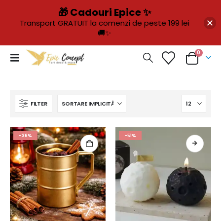
🎁 Cadouri Epice ✨
Transport GRATUIT la comenzi de peste 199 lei
🚚✨
0
FILTER
-36%
-51%