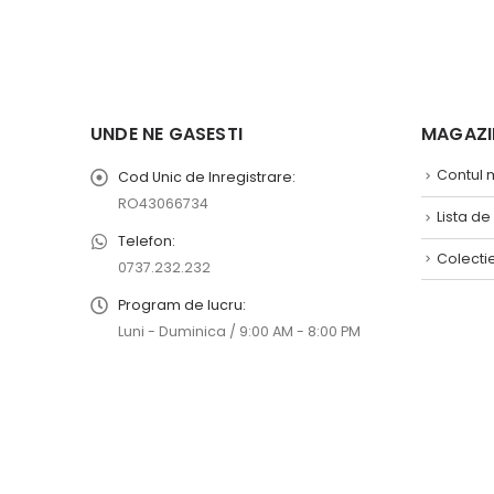
UNDE NE GASESTI
MAGAZIN
Contul
Cod Unic de Inregistrare:
RO43066734
Lista de
Telefon:
Colecti
0737.232.232
Program de lucru:
Luni - Duminica / 9:00 AM - 8:00 PM