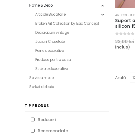
Home & Deco
Acest
Articole Bucatarie
ARTICOLE BU
produs
Suport a
Broken Art Collection by Epic Concept
silicon 
are
Decoratiuni vintage
mai
0
out of 5
multe
23,00
lei
Jucarii Crosetate
inclus)
variații.
Perne decorative
Opțiunile
Produse pentru casa
pot
Stickere decorative
fi
alese
Arată:
Servirea mesei
în
Sorturi de baie
pagina
produsului
TIP PRODUS
Reduceri
Recomandate