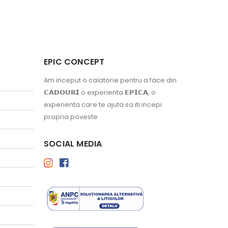
EPIC CONCEPT
Am inceput o calatorie pentru a face din
𝗖𝗔𝗗𝗢𝗨𝗥𝗜 o experienta 𝗘𝗣𝗜𝗖𝗔, o
experienta care te ajuta sa iti incepi
propria poveste
SOCIAL MEDIA