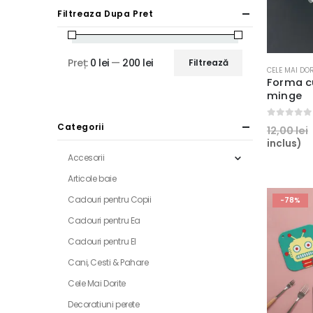
Filtreaza Dupa Pret
Preț:
0 lei
—
200 lei
Filtrează
Acest
Preț
Preț
CELE MAI DOR
produs
Forma c
minim
maxim
minge
are
mai
0
out of 5
Categorii
multe
12,00
lei
inclus)
variații.
Accesorii
Opțiunile
Articole baie
pot
fi
Cadouri pentru Copii
-78%
alese
Cadouri pentru Ea
în
Cadouri pentru El
pagina
Cani, Cesti & Pahare
produsului
Cele Mai Dorite
Decoratiuni perete