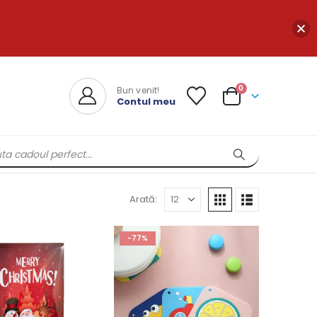
0
Bun venit!
Contul meu
Arată:
-77%