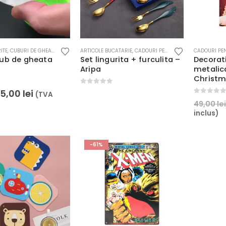
ITE
,
CUBURI DE GHEATA
ARTICOLE BUCATARIE
,
CADOURI PENTRU EA
,
CELE MAI DORI
CADOURI PE
ub de gheata
Set lingurita + furculita –
Decorat
Aripa
metalic
Christm
0
out of 5
Prețul
Prețul
5,00
lei
(TVA
inițial
curent
0
out of 5
49,00
lei
a
este:
inclus)
fost:
5,00 lei.
12,00 lei.
-61%
.